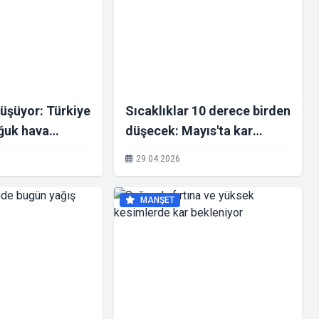
düşüyor: Türkiye
Sıcaklıklar 10 derece birden
oğuk hava
düşecek: Mayıs'ta kar
yor
bekleniyor
29.04.2026
MANŞET