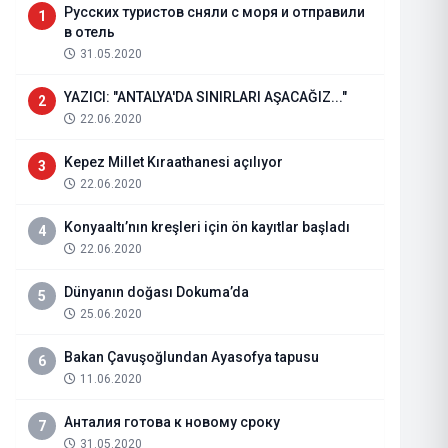
Русских туристов сняли с моря и отправили
1
в отель
31.05.2020
YAZICI: "ANTALYA'DA SINIRLARI AŞACAĞIZ..."
2
22.06.2020
Kepez Millet Kıraathanesi açılıyor
3
22.06.2020
Konyaaltı’nın kreşleri için ön kayıtlar başladı
4
22.06.2020
Dünyanın doğası Dokuma’da
5
Tarım ve Orman Bakanı İbrahim Y
25.06.2020
fırtına" uyarısı
Bakan Çavuşoğlundan Ayasofya tapusu
6
11.06.2020
29.07.2026
Haberi Oku
Анталия готова к новому сроку
7
31.05.2020