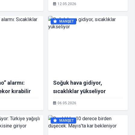
arısı
12.05.2026
MANŞET
no” alarmı:
Soğuk hava gidiyor,
ekor kırabilir
sıcaklıklar yükseliyor
06.05.2026
MANŞET