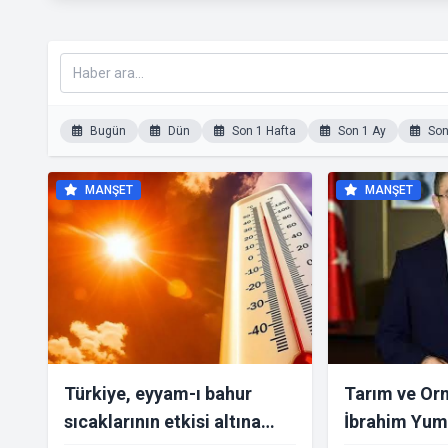
Bugün
Dün
Son 1 Hafta
Son 1 Ay
Son 
MANŞET
MANŞET
Türkiye, eyyam-ı bahur
Tarım ve Or
sıcaklarının etkisi altına
İbrahim Yuma