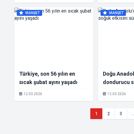
MANŞET
MANŞET
Türkiye, son 56 yılın en
Doğu Anadol
sıcak şubat ayını yaşadı
dondurucu s
sürdürüyor
12.03.2026
12.03.2026
1
2
3
.