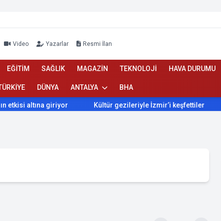
Video
Yazarlar
Resmi İlan
EĞİTİM
SAĞLIK
MAGAZİN
TEKNOLOJİ
HAVA DURUMU
TÜRKİYE
DÜNYA
ANTALYA
BHA
ına giriyor
Kültür gezileriyle İzmir’i keşfettiler
İzmir’d