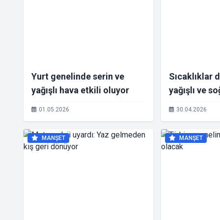
Yurt genelinde serin ve
Sıcaklıklar 
yağışlı hava etkili oluyor
yağışlı ve s
etkisine giri
01.05.2026
30.04.2026
MANŞET
MANŞET