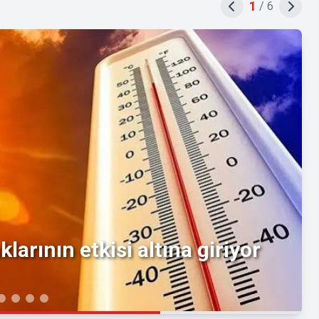
1
/
6
larının etkisi altına giriyor