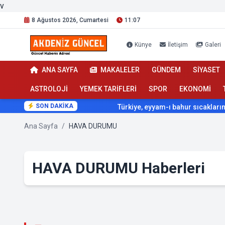
v
8 Ağustos 2026, Cumartesi
11:07
Künye
İletişim
Galeri
ANA SAYFA
MAKALELER
GÜNDEM
SİYASET
ASTROLOJİ
YEMEK TARİFLERİ
SPOR
EKONOMİ
SON DAKİKA
Türkiye, eyyam-ı bahur sıcaklarının etkisi alt
Ana Sayfa
/
HAVA DURUMU
HAVA DURUMU Haberleri