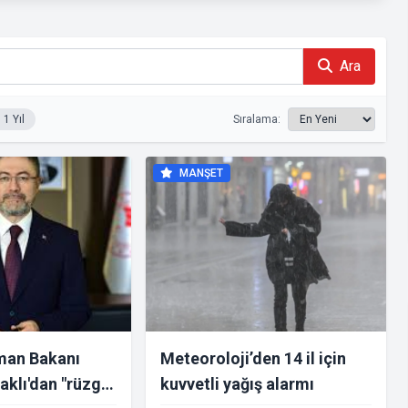
Ara
1 Yıl
Sıralama:
MANŞET
man Bakanı
Meteoroloji’den 14 il için
klı'dan "rüzgar
kuvvetli yağış alarmı