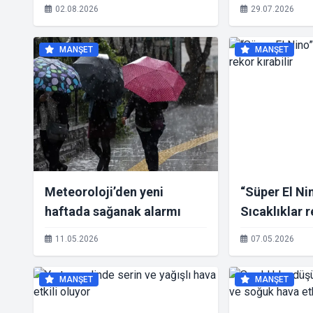
giriyor
ve fırtına" uy
02.08.2026
29.07.2026
MANŞET
MANŞET
Meteoroloji’den yeni
“Süper El Ni
haftada sağanak alarmı
Sıcaklıklar r
11.05.2026
07.05.2026
MANŞET
MANŞET