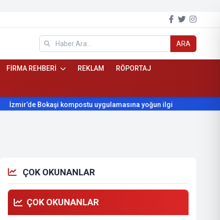
ARA
FİRMA REHBERİ
REKLAM
RÖPORTAJ
e Bokaşi kompostu uygulamasına yoğun ilgi
Beydağ’ın yıllardı
ÇOK OKUNANLAR
ÇOK OKUNANLAR