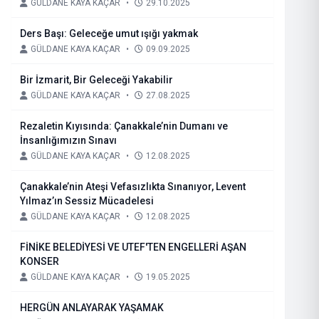
GÜLDANE KAYA KAÇAR
•
29.10.2025
Ders Başı: Geleceğe umut ışığı yakmak
GÜLDANE KAYA KAÇAR
•
09.09.2025
Bir İzmarit, Bir Geleceği Yakabilir
GÜLDANE KAYA KAÇAR
•
27.08.2025
Rezaletin Kıyısında: Çanakkale’nin Dumanı ve
İnsanlığımızın Sınavı
GÜLDANE KAYA KAÇAR
•
12.08.2025
Çanakkale’nin Ateşi Vefasızlıkta Sınanıyor, Levent
Yılmaz’ın Sessiz Mücadelesi
GÜLDANE KAYA KAÇAR
•
12.08.2025
FİNİKE BELEDİYESİ VE UTEF'TEN ENGELLERİ AŞAN
KONSER
GÜLDANE KAYA KAÇAR
•
19.05.2025
HERGÜN ANLAYARAK YAŞAMAK