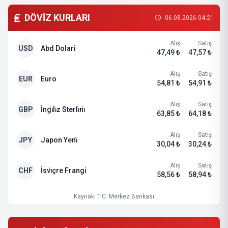
DÖVİZ KURLARI
06.08.2026 04:21
Alış
Satış
USD
Abd Dolari
47,49 ₺
47,57 ₺
Alış
Satış
EUR
Euro
54,81 ₺
54,91 ₺
Alış
Satış
GBP
İngi̇li̇z Sterli̇ni̇
63,85 ₺
64,18 ₺
Alış
Satış
JPY
Japon Yeni̇
30,04 ₺
30,24 ₺
Alış
Satış
CHF
İsvi̇çre Frangi
58,56 ₺
58,94 ₺
Kaynak: T.C. Merkez Bankası