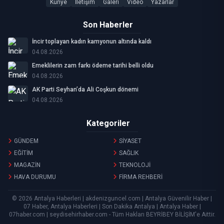
Künye
İletişim
Galeri
Video
Yazarlar
Son Haberler
İncir toplayan kadın kamyonun altında kaldı
04.08.2026
Emeklilerin zam farkı ödeme tarihi belli oldu
04.08.2026
AK Parti Seyhan’da Ali Coşkun dönemi
04.08.2026
Kategoriler
GÜNDEM
SİYASET
EĞİTİM
SAĞLIK
MAGAZİN
TEKNOLOJİ
HAVA DURUMU
FİRMA REHBERİ
© 2026 Antalya Haberleri | akdenizguncel.com | Antalya Güvenilir Haber |
07 Haber, Antalya Haberleri | Son Dakika Antalya | Antalya Haber |
07haber.com | seydisehirhaber.com - Tüm Hakları
BEYRİBEY BİLİŞİM
'e Aittir.