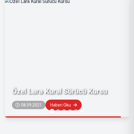
ursu
Lezzet Restoran
16.12.2019
Haberi Oku