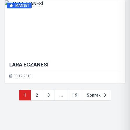
MANŞET
LARA ECZANESİ
09.12.2019
1
2
3
...
19
Sonraki