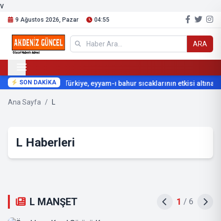
v
9 Ağustos 2026, Pazar
04:55
ARA
SON DAKİKA
Türkiye, eyyam-ı bahur sıcaklarının etkisi altına gir
Ana Sayfa
/
L
L Haberleri
L MANŞET
2
/
6