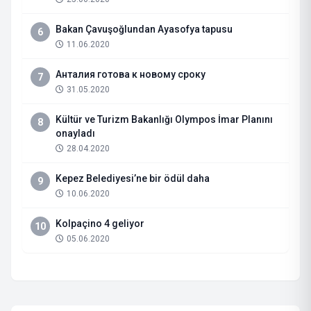
Bakan Çavuşoğlundan Ayasofya tapusu
6
11.06.2020
Анталия готова к новому сроку
7
31.05.2020
Kültür ve Turizm Bakanlığı Olympos İmar Planını
8
onayladı
28.04.2020
Kepez Belediyesi’ne bir ödül daha
9
10.06.2020
Kolpaçino 4 geliyor
10
05.06.2020