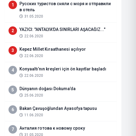
Русских туристов сняли с моря и отправили
1
в отель
31.05.2020
YAZICI: "ANTALYA'DA SINIRLARI AŞACAĞIZ..."
2
22.06.2020
Kepez Millet Kıraathanesi açılıyor
3
22.06.2020
Konyaaltı’nın kreşleri için ön kayıtlar başladı
4
22.06.2020
Dünyanın doğası Dokuma’da
5
25.06.2020
İNCİ AYGÜN KİMDİR?
Bakan Çavuşoğlundan Ayasofya tapusu
6
11.06.2020
17.08.2022
Haberi Oku
Анталия готова к новому сроку
7
31.05.2020