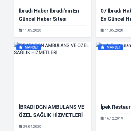
İbradı Haber İbradı'nın En
07 İbradı Ha
Güncel Haber Sitesi
En Güncel Ha
11.05.2020
11.05.2020
MANŞET
MANŞET
İBRADI DGN AMBULANS VE
İpek Restaur
ÖZEL SAĞLIK HİZMETLERİ
16.12.2019
29.04.2020