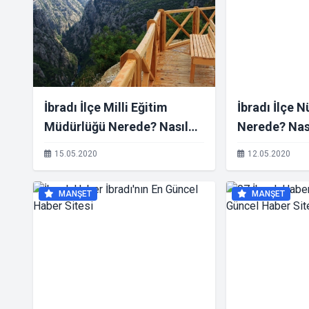
İbradı İlçe Milli Eğitim
İbradı İlçe 
Müdürlüğü Nerede? Nasıl
Nerede? Nası
Gidilir?
15.05.2020
12.05.2020
MANŞET
MANŞET