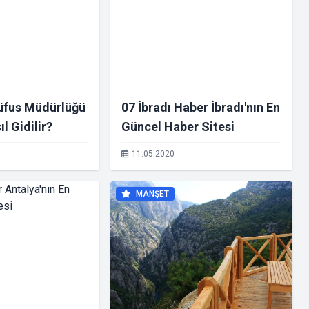
Nüfus Müdürlüğü
07 İbradı Haber İbradı'nın En
l Gidilir?
Güncel Haber Sitesi
11.05.2020
MANŞET