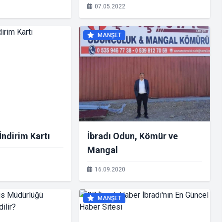
TANIMIYOR
07.05.2022
MANŞET
İndirim Kartı
İbradı Odun, Kömür ve
Mangal
16.09.2020
MANŞET