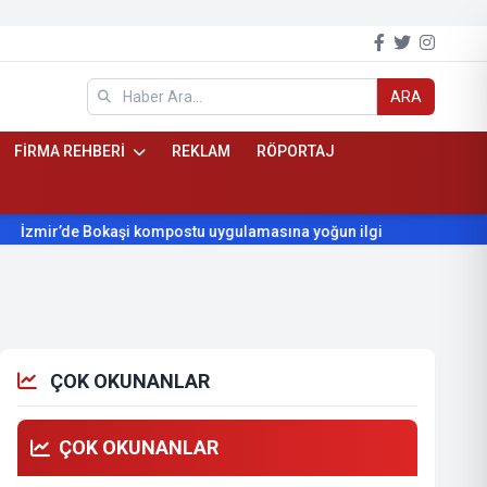
ARA
FİRMA REHBERİ
REKLAM
RÖPORTAJ
’de Bokaşi kompostu uygulamasına yoğun ilgi
Beydağ’ın yılla
ÇOK OKUNANLAR
ÇOK OKUNANLAR