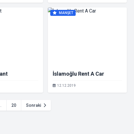
MANŞET
ant
İslamoğlu Rent A Car
12.12.2019
..
20
Sonraki