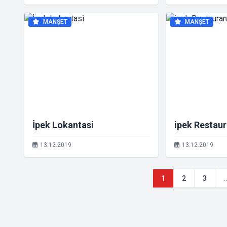
MANŞET
MANŞET
İpek Lokantasi
ipek Restaur
13.12.2019
13.12.2019
1
2
3
.