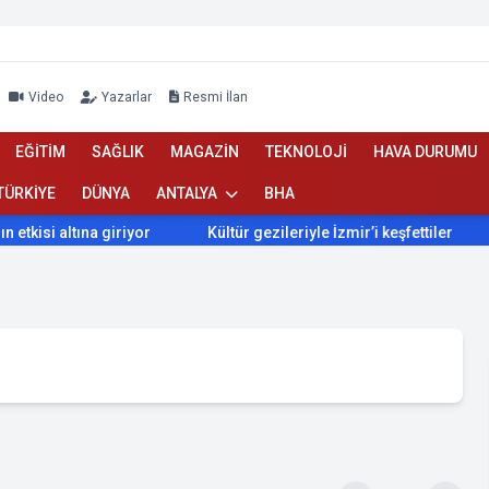
Video
Yazarlar
Resmi İlan
EĞİTİM
SAĞLIK
MAGAZİN
TEKNOLOJİ
HAVA DURUMU
TÜRKİYE
DÜNYA
ANTALYA
BHA
altına giriyor
Kültür gezileriyle İzmir’i keşfettiler
İzmir