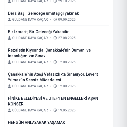
GÜLDANE KAYA KAÇAR
•
29.10.2025
Ders Başı: Geleceğe umut ışığı yakmak
GÜLDANE KAYA KAÇAR
•
09.09.2025
Bir İzmarit, Bir Geleceği Yakabilir
GÜLDANE KAYA KAÇAR
•
27.08.2025
Rezaletin Kıyısında: Çanakkale’nin Dumanı ve
İnsanlığımızın Sınavı
GÜLDANE KAYA KAÇAR
•
12.08.2025
Çanakkale’nin Ateşi Vefasızlıkta Sınanıyor, Levent
Yılmaz’ın Sessiz Mücadelesi
GÜLDANE KAYA KAÇAR
•
12.08.2025
FİNİKE BELEDİYESİ VE UTEF'TEN ENGELLERİ AŞAN
KONSER
GÜLDANE KAYA KAÇAR
•
19.05.2025
HERGÜN ANLAYARAK YAŞAMAK