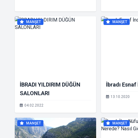
MANŞET
MANŞET
İBRADI YILDIRIM DÜĞÜN
İbradı Esnaf 
SALONLARI
13.10.2020
04.02.2022
MANŞET
MANŞET