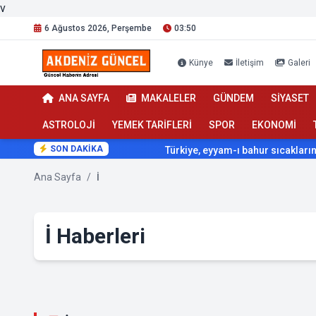
v
6 Ağustos 2026, Perşembe
03:50
Künye
İletişim
Galeri
ANA SAYFA
MAKALELER
GÜNDEM
SİYASET
ASTROLOJİ
YEMEK TARİFLERİ
SPOR
EKONOMİ
SON DAKİKA
Türkiye, eyyam-ı bahur sıcaklarının etkisi 
Ana Sayfa
/
İ
İ Haberleri