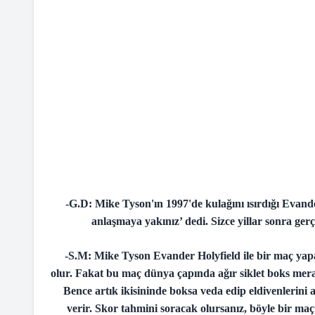
-G.D: Mike Tyson'ın 1997'de kulağını ısırdığı Evand
anlaşmaya yakınız’ dedi. Sizce yillar sonra ger
-S.M: Mike Tyson Evander Holyfield ile bir maç yapar
olur. Fakat bu maç dünya çapında ağır siklet boks merak
Bence artık ikisininde boksa veda edip eldivenlerini
verir. Skor tahmini soracak olursanız, böyle bir ma