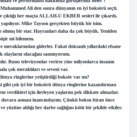
lması ve performansı hakkında görüşleriniz neler ?
 Muhammed Ali den sonra dünyanın en iyi boksörü seçti.
ge çıktığı her maçta ALLAH-U EKBER sesleri ile çıkardı.
 yapılıyor. Mike Tayson gerçekten büyük bir isim.
p olmuş bir star. Hayranları daha da çok büyük. Yeniden
sişir mi bilemem.
e meraklarından giderler. Fakat doksanlı yıllardaki efsane
 olayların olacağını sanmıyorum.
lır. Bunu televizyonlar verirse yine milyonlarca insanın
la çok meraklıları ve seveni var.
ünya ringlerine yetiştirdiği boksör var mı?
 gibi çok iyi bir boksörü dünya ringlerine kazandırması
m verdikleri için ilerleyen yaşlarını pek dikkate almazlar.
rini duvara asması inancındayım. Çünkü boksu biran önce
ve yüzüne aldığı her darbe sağlığını kötü bir şekilde etkiler.