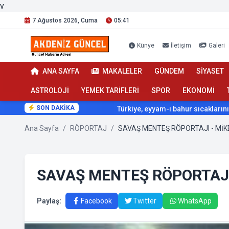
v
7 Ağustos 2026, Cuma
05:41
Künye
İletişim
Galeri
ANA SAYFA
MAKALELER
GÜNDEM
SİYASET
ASTROLOJİ
YEMEK TARİFLERİ
SPOR
EKONOMİ
SON DAKİKA
Türkiye, eyyam-ı bahur sıcaklarının etkisi altına
Ana Sayfa
/
RÖPORTAJ
/
SAVAŞ MENTEŞ RÖPORTAJI - MİK
SAVAŞ MENTEŞ RÖPORTAJI
Paylaş:
Facebook
Twitter
WhatsApp