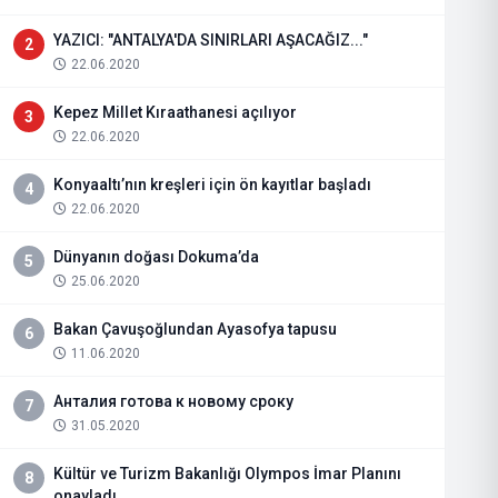
YAZICI: "ANTALYA'DA SINIRLARI AŞACAĞIZ..."
2
22.06.2020
Kepez Millet Kıraathanesi açılıyor
3
22.06.2020
Konyaaltı’nın kreşleri için ön kayıtlar başladı
4
22.06.2020
Dünyanın doğası Dokuma’da
5
25.06.2020
Bakan Çavuşoğlundan Ayasofya tapusu
6
11.06.2020
Анталия готова к новому сроку
7
31.05.2020
Kültür ve Turizm Bakanlığı Olympos İmar Planını
8
onayladı