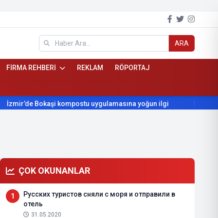
ARA
FİRMA REHBERİ
REKLAM
RÖPORTAJ
okaşi kompostu uygulamasına yoğun ilgi
Beydağ’ın yıllardır b
ÇOK OKUNANLAR
Русских туристов сняли с моря и отправили в
1
отель
31.05.2020