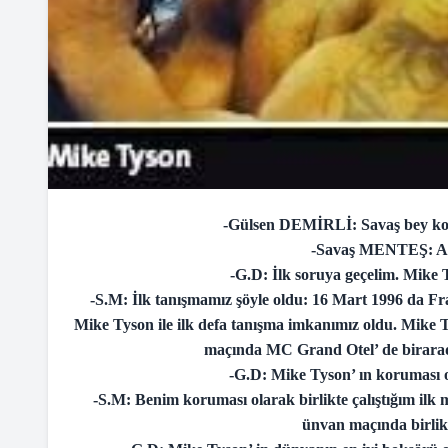
-Gülsen DEMİRLİ: Savaş bey kon
-Savaş MENTEŞ: Ası
-G.D: İlk soruya geçelim. Mike T
-S.M: İlk tanışmamız şöyle oldu: 16 Mart 1996 da Fr
Mike Tyson ile ilk defa tanışma imkanımız oldu. Mike Ty
maçında MC Grand Otel’ de birarada
-G.D: Mike Tyson’ ın koruması ol
-S.M: Benim koruması olarak birlikte çalıştığım ilk
ünvan maçında birlikt