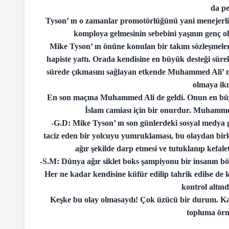
da pe
Tyson’ ın o zamanlar promotörlüğünü yani menejerli
komploya gelmesinin sebebini yaşının genç o
Mike Tyson’ ın önüne konulan bir takım sözleşmele
hapiste yattı. Orada kendisine en büyük desteği sür
sürede çıkmasını sağlayan etkende Muhammed Ali’ 
olmaya ikn
En son maçına Muhammed Ali de geldi. Onun en büy
İslam camiası için bir onurdur. Muhammed 
-G.D: Mike Tyson’ ın son günlerdeki sosyal medya g
taciz eden bir yolcuyu yumruklaması, bu olaydan bir
ağır şekilde darp etmesi ve tutuklanıp kefaletl
-S.M: Dünya ağır siklet boks şampiyonu bir insanın böyl
Her ne kadar kendisine küfür edilip tahrik edilse de 
kontrol altınd
Keşke bu olay olmasaydı! Çok üzücü bir durum. Karş
topluma örn