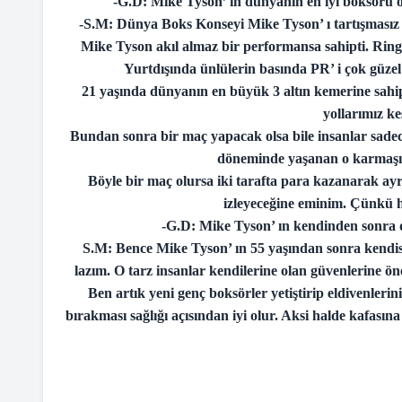
-G.D: Mike Tyson’ in dünyanın en iyi boksörü o
-S.M: Dünya Boks Konseyi Mike Tyson’ ı tartışmasız
Mike Tyson akıl almaz bir performansa sahipti. Rin
Yurtdışında ünlülerin basında PR’ i çok güzel
21 yaşında dünyanın en büyük 3 altın kemerine sahi
yollarımız ke
Bundan sonra bir maç yapacak olsa bile insanlar sadec
döneminde yaşanan o karmaşık
Böyle bir maç olursa iki tarafta para kazanarak ayrı
izleyeceğine eminim. Çünkü ha
-G.D: Mike Tyson’ ın kendinden sonra d
S.M: Bence Mike Tyson’ ın 55 yaşından sonra kendisi
lazım. O tarz insanlar kendilerine olan güvenlerine öne
Ben artık yeni genç boksörler yetiştirip eldivenle
bırakması sağlığı açısından iyi olur. Aksi halde kafasına 