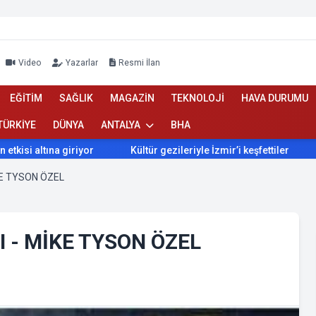
Video
Yazarlar
Resmi İlan
EĞİTİM
SAĞLIK
MAGAZİN
TEKNOLOJİ
HAVA DURUMU
TÜRKİYE
DÜNYA
ANTALYA
BHA
 giriyor
Kültür gezileriyle İzmir’i keşfettiler
İzmir’de B
E TYSON ÖZEL
 - MİKE TYSON ÖZEL