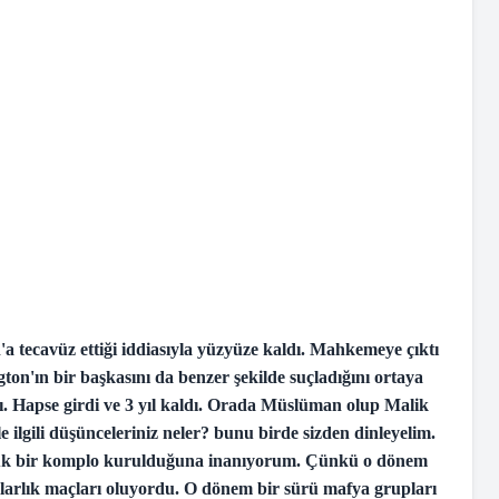
a tecavüz ettiği iddiasıyla yüzyüze kaldı. Mahkemeye çıktı
gton'ın bir başkasını da benzer şekilde suçladığını ortaya
dı. Hapse girdi ve 3 yıl kaldı. Orada Müslüman olup Malik
 ilgili düşünceleriniz neler? bunu birde sizden dinleyelim.
ük bir komplo kurulduğuna inanıyorum. Çünkü o dönem
larlık maçları oluyordu. O dönem bir sürü mafya grupları