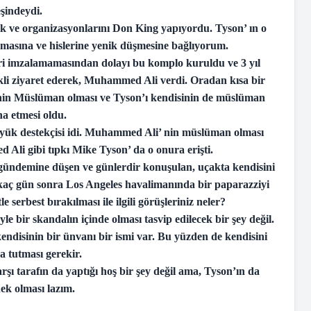
şindeydi.
k ve organizasyonlarını Don King yapıyordu. Tyson’ ın o
lmasına ve hislerine yenik düşmesine bağlıyorum.
ri imzalamamasından dolayı bu komplo kuruldu ve 3 yıl
ekli ziyaret ederek, Muhammed Ali verdi. Oradan kısa bir
nin Müslüman olması ve Tyson’ı kendisinin de müslüman
a etmesi oldu.
ük destekçisi idi. Muhammed Ali’ nin müslüman olması
Ali gibi tıpkı Mike Tyson’ da o onura erişti.
ündemine düşen ve günlerdir konuşulan, uçakta kendisini
kaç gün sonra Los Angeles havalimanında bir paparazziyi
e serbest bırakılması ile ilgili görüşleriniz neler?
e bir skandalın içinde olması tasvip edilecek bir şey değil.
kendisinin bir ünvanı bir ismi var. Bu yüzden de kendisini
a tutması gerekir.
ı tarafın da yaptığı hoş bir şey değil ama, Tyson’ın da
ek olması lazım.