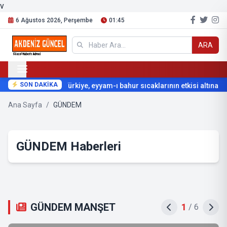
v
6 Ağustos 2026, Perşembe
01:45
ARA
SON DAKİKA
Türkiye, eyyam-ı bahur sıcaklarının etkisi altına giriyo
Ana Sayfa
/
GÜNDEM
GÜNDEM Haberleri
GÜNDEM MANŞET
2
/
6