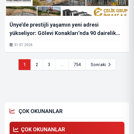
Ünye’de prestijli yaşamın yeni adresi
yükseliyor: Gölevi Konakları’nda 90 dairelik
yatırım için ilk beton döküldü
31.07.2026
1
2
3
...
754
Sonraki
ÇOK OKUNANLAR
ÇOK OKUNANLAR