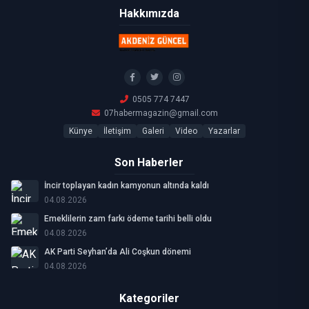
Hakkımızda
0505 774 7447
07habermagazin@gmail.com
Künye
İletişim
Galeri
Video
Yazarlar
Son Haberler
İncir toplayan kadın kamyonun altında kaldı
04.08.2026
Emeklilerin zam farkı ödeme tarihi belli oldu
04.08.2026
AK Parti Seyhan’da Ali Coşkun dönemi
04.08.2026
Kategoriler