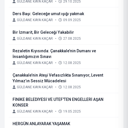
GÜLDANE KAYA KAÇAR
•
29.10.2025
Ders Başı: Geleceğe umut ışığı yakmak
GÜLDANE KAYA KAÇAR
•
09.09.2025
Bir İzmarit, Bir Geleceği Yakabilir
GÜLDANE KAYA KAÇAR
•
27.08.2025
Rezaletin Kıyısında: Çanakkale’nin Dumanı ve
İnsanlığımızın Sınavı
GÜLDANE KAYA KAÇAR
•
12.08.2025
Çanakkale’nin Ateşi Vefasızlıkta Sınanıyor, Levent
Yılmaz’ın Sessiz Mücadelesi
GÜLDANE KAYA KAÇAR
•
12.08.2025
FİNİKE BELEDİYESİ VE UTEF'TEN ENGELLERİ AŞAN
KONSER
GÜLDANE KAYA KAÇAR
•
19.05.2025
HERGÜN ANLAYARAK YAŞAMAK