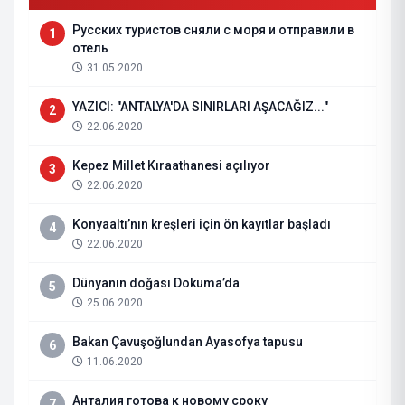
Русских туристов сняли с моря и отправили в
1
отель
31.05.2020
YAZICI: "ANTALYA'DA SINIRLARI AŞACAĞIZ..."
2
22.06.2020
Kepez Millet Kıraathanesi açılıyor
3
22.06.2020
Konyaaltı’nın kreşleri için ön kayıtlar başladı
4
22.06.2020
Dünyanın doğası Dokuma’da
5
25.06.2020
Bakan Çavuşoğlundan Ayasofya tapusu
6
11.06.2020
Анталия готова к новому сроку
7