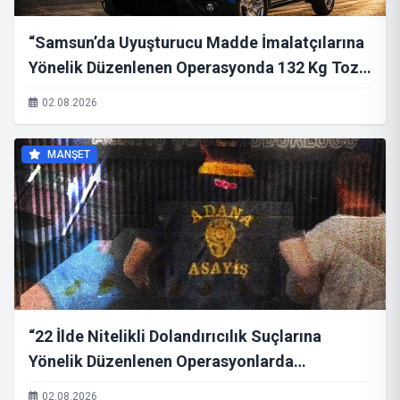
“Samsun’da Uyuşturucu Madde İmalatçılarına
Yönelik Düzenlenen Operasyonda 132 Kg Toz
Esrar Ele Geçirildi.”
02.08.2026
MANŞET
“22 İlde Nitelikli Dolandırıcılık Suçlarına
Yönelik Düzenlenen Operasyonlarda
Hesaplarında 52 Milyar TL İşlem Hacmi
02.08.2026