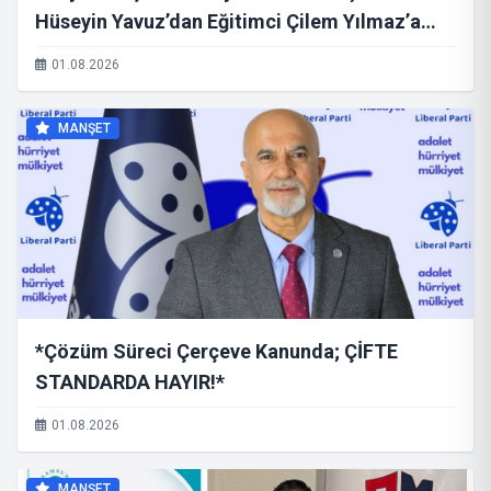
Hüseyin Yavuz’dan Eğitimci Çilem Yılmaz’a
ziyaret: Gençlik ve eğitim projelerinde iş birliği
01.08.2026
mesajı
MANŞET
*Çözüm Süreci Çerçeve Kanunda; ÇİFTE
STANDARDA HAYIR!*
01.08.2026
MANŞET