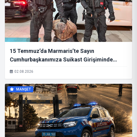
15 Temmuz’da Marmaris’te Sayın
Cumhurbaşkanımıza Suikast Girişiminde
Bulunan, Kırmızı Bültenle Aranan FETÖ
02.08.2026
Mensubu B.K. Yakalandı
MANŞET