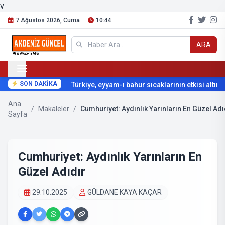
v
7 Ağustos 2026, Cuma
10:44
ARA
SON DAKİKA
Türkiye, eyyam-ı bahur sıcaklarının etkisi altına 
Ana
/
Makaleler
/
Cumhuriyet: Aydınlık Yarınların En Güzel Adı
Sayfa
Cumhuriyet: Aydınlık Yarınların En
Güzel Adıdır
29.10.2025
GÜLDANE KAYA KAÇAR