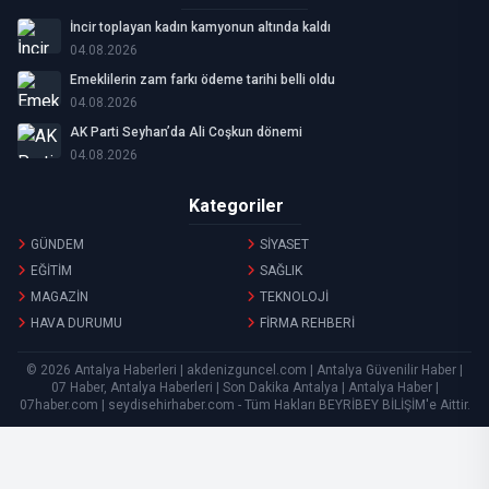
İncir toplayan kadın kamyonun altında kaldı
04.08.2026
Emeklilerin zam farkı ödeme tarihi belli oldu
04.08.2026
AK Parti Seyhan’da Ali Coşkun dönemi
04.08.2026
Kategoriler
GÜNDEM
SİYASET
EĞİTİM
SAĞLIK
MAGAZİN
TEKNOLOJİ
HAVA DURUMU
FİRMA REHBERİ
© 2026 Antalya Haberleri | akdenizguncel.com | Antalya Güvenilir Haber |
07 Haber, Antalya Haberleri | Son Dakika Antalya | Antalya Haber |
07haber.com | seydisehirhaber.com - Tüm Hakları
BEYRİBEY BİLİŞİM
'e Aittir.