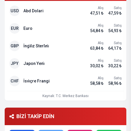
Alış
Satış
USD
Abd Dolari
47,51 ₺
47,59 ₺
Alış
Satış
EUR
Euro
54,84 ₺
54,93 ₺
Alış
Satış
GBP
İngi̇li̇z Sterli̇ni̇
63,84 ₺
64,17 ₺
Alış
Satış
JPY
Japon Yeni̇
30,02 ₺
30,22 ₺
Alış
Satış
CHF
İsvi̇çre Frangi
58,58 ₺
58,96 ₺
Kaynak: T.C. Merkez Bankası
BİZİ TAKİP EDİN