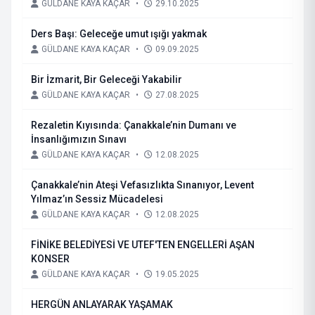
GÜLDANE KAYA KAÇAR
•
29.10.2025
Ders Başı: Geleceğe umut ışığı yakmak
GÜLDANE KAYA KAÇAR
•
09.09.2025
Bir İzmarit, Bir Geleceği Yakabilir
GÜLDANE KAYA KAÇAR
•
27.08.2025
Rezaletin Kıyısında: Çanakkale’nin Dumanı ve
İnsanlığımızın Sınavı
GÜLDANE KAYA KAÇAR
•
12.08.2025
Çanakkale’nin Ateşi Vefasızlıkta Sınanıyor, Levent
Yılmaz’ın Sessiz Mücadelesi
GÜLDANE KAYA KAÇAR
•
12.08.2025
FİNİKE BELEDİYESİ VE UTEF'TEN ENGELLERİ AŞAN
KONSER
GÜLDANE KAYA KAÇAR
•
19.05.2025
HERGÜN ANLAYARAK YAŞAMAK