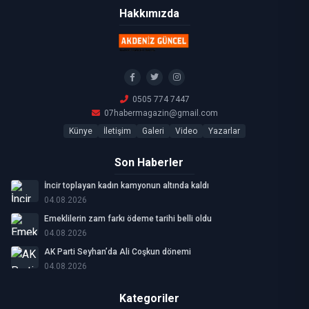
Hakkımızda
0505 774 7447
07habermagazin@gmail.com
Künye
İletişim
Galeri
Video
Yazarlar
Son Haberler
İncir toplayan kadın kamyonun altında kaldı
04.08.2026
Emeklilerin zam farkı ödeme tarihi belli oldu
04.08.2026
AK Parti Seyhan’da Ali Coşkun dönemi
04.08.2026
Kategoriler