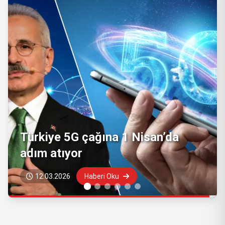
KVKK, Grok yapay zeka asistanı
hakkında re’sen inceleme başlattı
11.02.2026
Haberi Oku