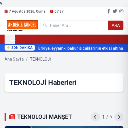
v
7 Ağustos 2026, Cuma
07:37
ARA
SON DAKİKA
Türkiye, eyyam-ı bahur sıcaklarının etkisi altına giriyo
Ana Sayfa
/
TEKNOLOJİ
TEKNOLOJİ Haberleri
TEKNOLOJİ MANŞET
2
/
6