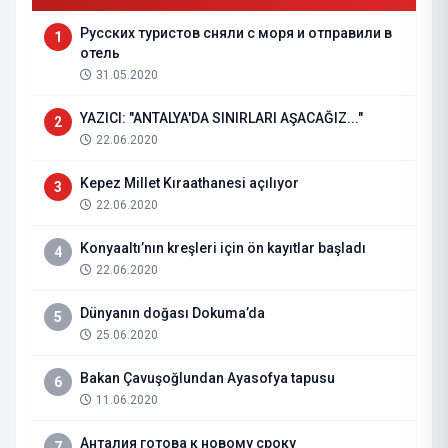
Русских туристов сняли с моря и отправили в
1
отель
31.05.2020
YAZICI: "ANTALYA'DA SINIRLARI AŞACAĞIZ..."
2
22.06.2020
Kepez Millet Kıraathanesi açılıyor
3
22.06.2020
Konyaaltı’nın kreşleri için ön kayıtlar başladı
4
22.06.2020
Dünyanın doğası Dokuma’da
5
25.06.2020
Bakan Çavuşoğlundan Ayasofya tapusu
6
11.06.2020
Анталия готова к новому сроку
7