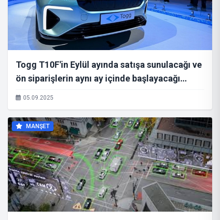
Togg T10F'in Eylül ayında satışa sunulacağı ve
ön siparişlerin aynı ay içinde başlayacağı
açıklandı.
05.09.2025
MANŞET